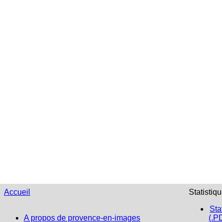
Accueil
Statistiq
Sta
A propos de provence-en-images
(.P