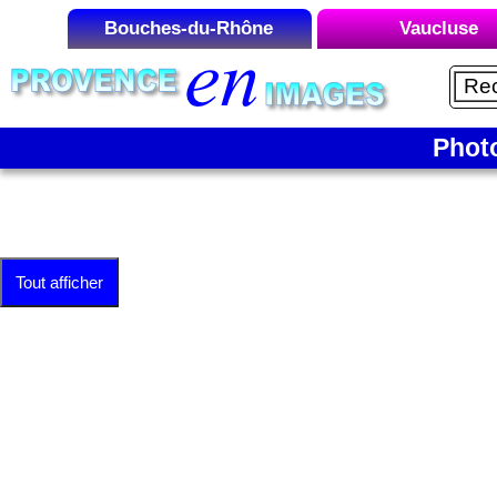
Bouches-du-Rhône
Vaucluse
Liste des Microrégions :
Liste des Microrégions
Aix-en-Provence
Avignon
Aubagne
Carpentras
Phot
Cap Canaille
Gordes
La Camargue
Le Luberon
La Côte Bleue
Mont Ventou
Tout afficher
La Montagnette
Orange
La Sainte-Victoire
Vaison-la-Roma
Les Alpilles
Marseille
Martigues