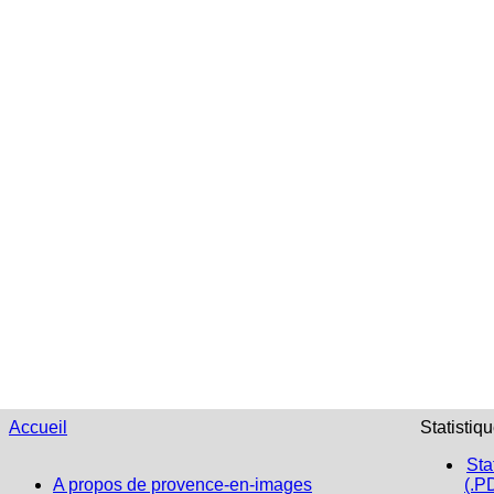
Accueil
Statistiq
Sta
A propos de provence-en-images
(.P