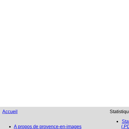
Accueil
Statistiq
Sta
A propos de provence-en-images
(.P