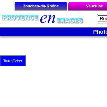
Bouches-du-Rhône
Vaucluse
Liste des Microrégions :
Liste des Microrégions
Aix-en-Provence
Avignon
Aubagne
Carpentras
Phot
Cap Canaille
Gordes
La Camargue
Le Luberon
La Côte Bleue
Mont Ventou
Tout afficher
La Montagnette
Orange
La Sainte-Victoire
Vaison-la-Roma
Les Alpilles
Marseille
Martigues