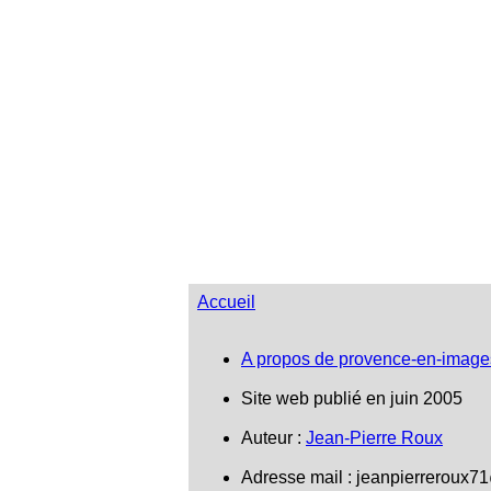
Salon-de-Provence
Accueil
A propos de provence-en-image
Site web publié en juin 2005
Auteur :
Jean-Pierre Roux
Adresse mail :
jeanpierreroux7