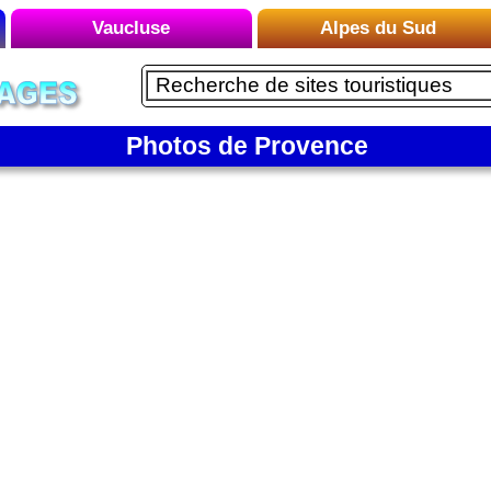
Vaucluse
Alpes du Sud
Liste des Microrégions :
Liste des Microrégions :
Avignon
Embrun
Carpentras
Photos de Provence
Le Briançonnais
Gordes
Le Buëch
Le Luberon
Le Dévoluy
Mont Ventoux
Le Mercantour
Orange
Le Queyras
Vaison-la-Romaine
Le Verdon
Manosque
Montagne de Lure