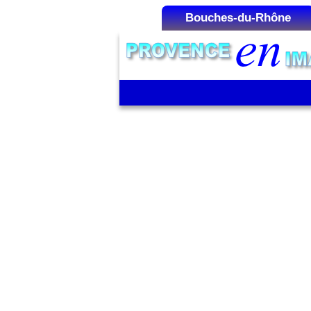
Bouches-du-Rhône
Liste des Microrégions :
Aix-en-Provence
Aubagne
Cap Canaille
La Camargue
La Côte Bleue
La Montagnette
La Sainte-Victoire
Les Alpilles
Marseille
Martigues