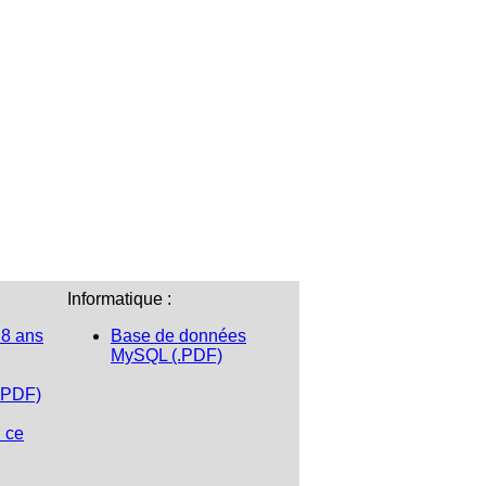
Informatique :
 8 ans
Base de données
MySQL (.PDF)
.PDF)
n ce