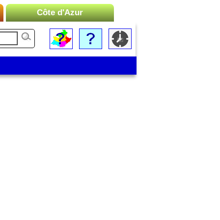
Côte d'Azur
Liste des Microrégions :
Cannes
Menton
Monaco
Nice
Saint-Tropez
Toulon