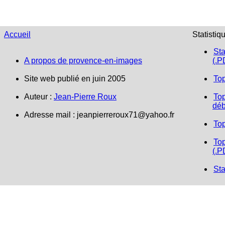
Accueil
Statistiq
Sta
A propos de provence-en-images
(.P
Site web publié en juin 2005
To
Auteur :
Jean-Pierre Roux
Top
déb
Adresse mail :
jeanpierreroux71@yahoo.fr
To
Top
(.P
Sta