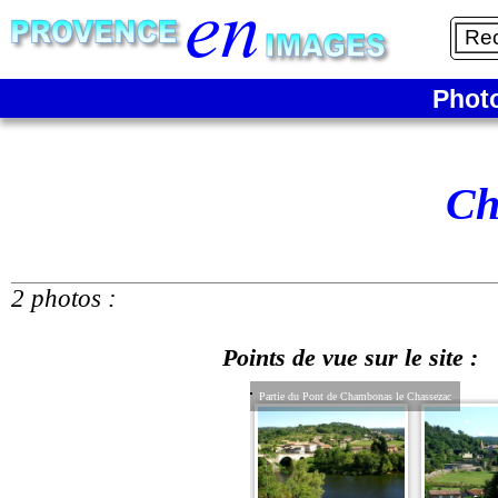
Phot
Ch
2 photos :
Points de vue sur le site :
Partie du Pont de Chambonas le Chassezac