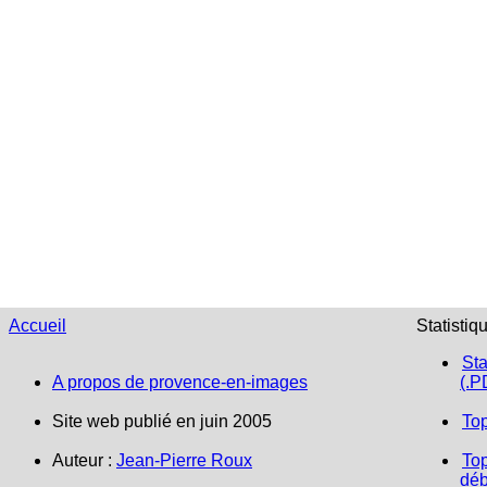
Accueil
Statistiq
Sta
A propos de provence-en-images
(.P
Site web publié en juin 2005
To
Auteur :
Jean-Pierre Roux
Top
déb