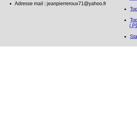
Adresse mail :
jeanpierreroux71@yahoo.fr
To
Top
(.P
Sta