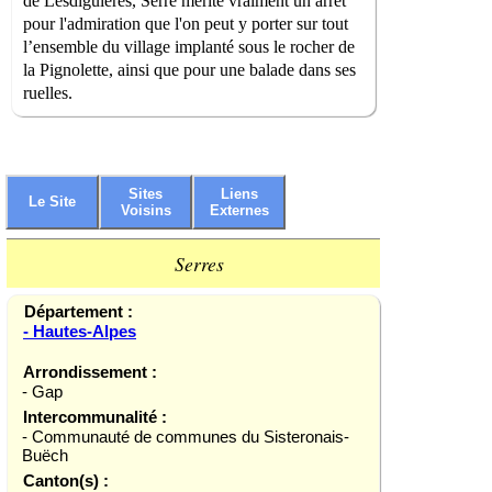
de Lesdiguières, Serre mérite vraiment un arrêt
pour l'admiration que l'on peut y porter sur tout
l’ensemble du village implanté sous le rocher de
la Pignolette, ainsi que pour une balade dans ses
ruelles.
Sites
Liens
Le Site
Voisins
Externes
Serres
Département :
- Hautes-Alpes
Arrondissement :
- Gap
Intercommunalité :
- Communauté de communes du Sisteronais-
Buëch
Canton(s) :