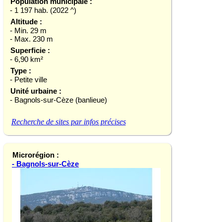
Population municipale :
- 1 197 hab. (2022 ^)
Altitude :
- Min. 29 m
- Max. 230 m
Superficie :
- 6,90 km²
Type :
- Petite ville
Unité urbaine :
- Bagnols-sur-Cèze (banlieue)
Recherche de sites par infos précises
Microrégion :
- Bagnols-sur-Cèze