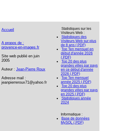
Statistiques sur les
Accueil
Visiteurs Web :
Statistiques des
Visiteurs Web sur plus
A propos de :
de 8 ans (.PDF)
provence-en-images.fr
Top Ten mensuel en
début d'année 2026
Site web publié en juin
(.PDF)
2005
Top 20 des plus
grandes villes par pays
Auteur :
Jean-Pierre Roux
en ce début d'année
2026 (.PDF)
Adresse mail :
Top Ten mensuel
année 2025 (.PDF)
jeanpierreroux71@yahoo.fr
Top 20 des plus
grandes villes par pays
en 2025 (.PDF)
Statistiques année
2024
Informatique :
Base de données
MySQL (.PDF)