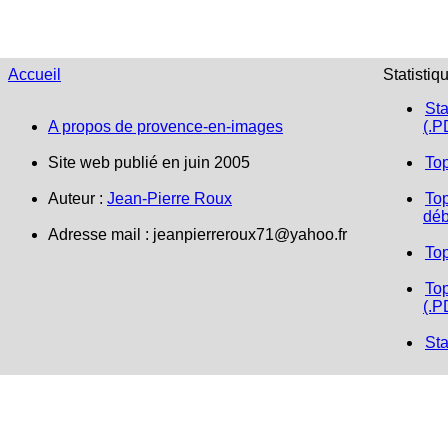
Accueil
Statistiq
Sta
A propos de provence-en-images
(.P
Site web publié en juin 2005
To
Auteur :
Jean-Pierre Roux
Top
déb
Adresse mail :
jeanpierreroux71@yahoo.fr
To
Top
(.P
Sta