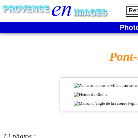
Phot
Pont-
12 photos :