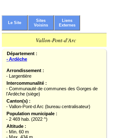
Sites
Liens
Le Site
Voisins
Externes
Vallon-Pont-d'Arc
Département :
- Ardèche
Arrondissement :
- Largentière
Intercommunalité :
- Communauté de communes des Gorges de
l'Ardèche (siège)
Canton(s) :
- Vallon-Pont-d Arc (bureau centralisateur)
Population municipale :
- 2 469 hab. (2022 ^)
Altitude :
- Min. 60 m
- Max. 434 m