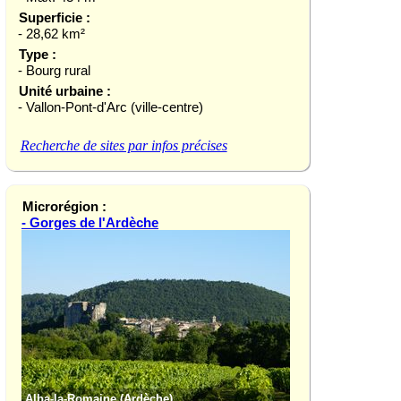
Superficie :
- 28,62 km²
Type :
- Bourg rural
Unité urbaine :
- Vallon-Pont-d'Arc (ville-centre)
Recherche de sites par infos précises
Microrégion :
- Gorges de l'Ardèche
Alba-la-Romaine (Ardèche)
Gorges de l'Ardèch