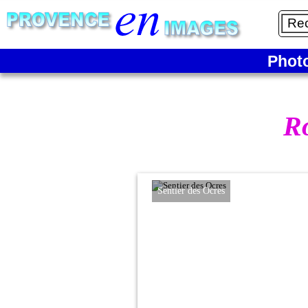
Phot
Ro
Sentier des Ocres