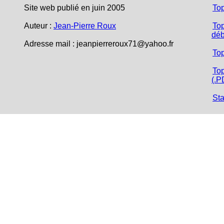
Site web publié en juin 2005
To
Auteur :
Jean-Pierre Roux
Top
déb
Adresse mail :
jeanpierreroux71@yahoo.fr
To
Top
(.P
Sta