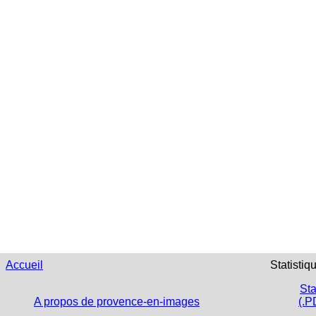
Accueil
Statistiq
Sta
A propos de provence-en-images
(.P