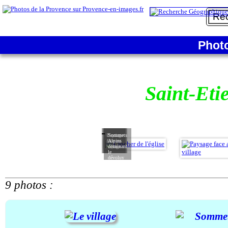
Phot
Saint-Eti
Clocher
Paysage
Sommets
de
face au
Alpins
l'église
village
dominant
le
dévoluy
9 photos :