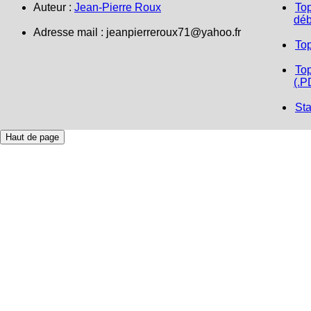
Auteur :
Jean-Pierre Roux
Top
déb
Adresse mail :
jeanpierreroux71@yahoo.fr
To
Top
(.P
Sta
Haut de page