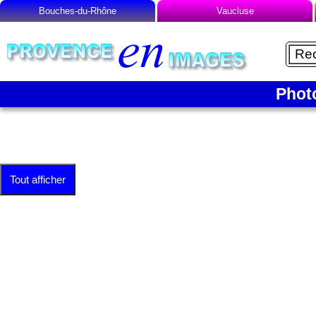
Bouches-du-Rhône
Vaucluse
Liste des Microrégions :
Liste des Microrégions :
Aix-en-Provence
Avignon
Aubagne
Carpentras
Phot
Cap Canaille
Gordes
La Camargue
Le Luberon
La Côte Bleue
Mont Ventoux
La Montagnette
Orange
Tout afficher
La Sainte-Victoire
Vaison-la-Romaine
Les Alpilles
Marseille
Martigues
Salon-de-Provence