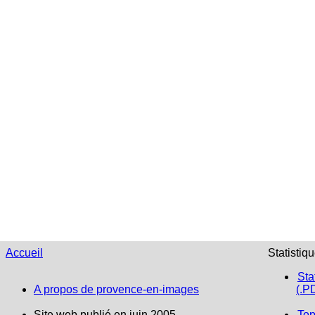
Accueil
Statistiq
Sta
A propos de provence-en-images
(.P
Site web publié en juin 2005
Top