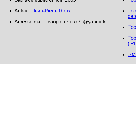
Auteur :
Jean-Pierre Roux
Top
déb
Adresse mail :
jeanpierreroux71@yahoo.fr
Top
Top
(.P
Sta