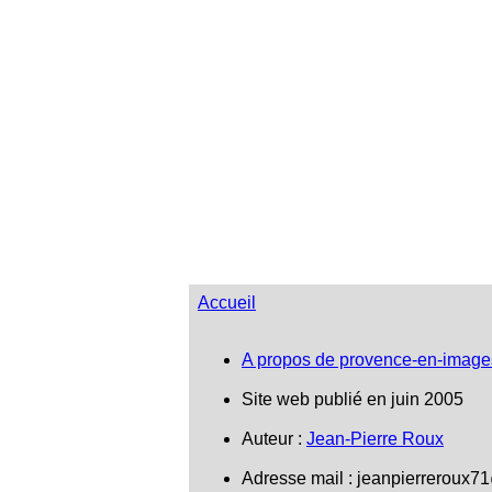
Salon-de-Provence
Accueil
A propos de provence-en-image
Site web publié en juin 2005
Auteur :
Jean-Pierre Roux
Adresse mail :
jeanpierreroux7