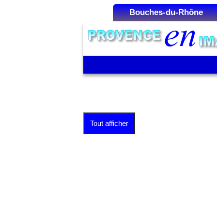
Bouches-du-Rhône
Liste des Microrégions :
Aix-en-Provence
Aubagne
Cap Canaille
La Camargue
La Côte Bleue
Tout afficher
La Montagnette
La Sainte-Victoire
Les Alpilles
Marseille
Martigues