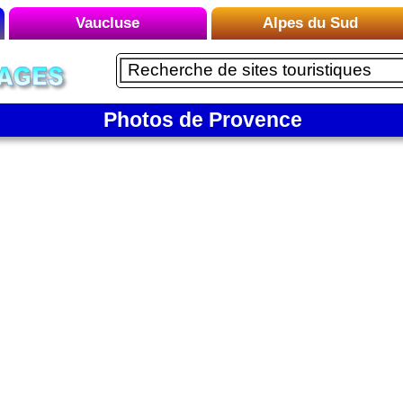
Vaucluse
Alpes du Sud
Liste des Microrégions :
Liste des Microrégions :
Avignon
Embrun
Carpentras
Photos de Provence
Le Briançonnais
Gordes
Le Buëch
Le Luberon
Le Dévoluy
Mont Ventoux
Le Mercantour
Orange
Le Queyras
Vaison-la-Romaine
Le Verdon
Manosque
Montagne de Lure