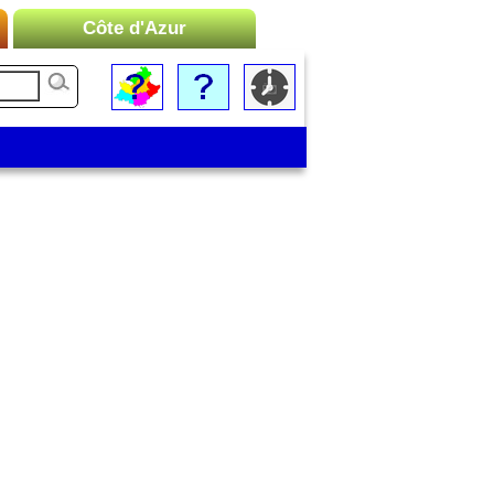
Côte d'Azur
Liste des Microrégions :
Cannes
Menton
Monaco
Nice
Saint-Tropez
Toulon