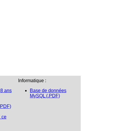
Informatique :
 8 ans
Base de données
MySQL (.PDF)
.PDF)
n ce