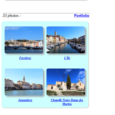
33 photos :
Portfolio
Ferrières
L'Île
Jonquières
Chapelle Notre-Dame des
Marins