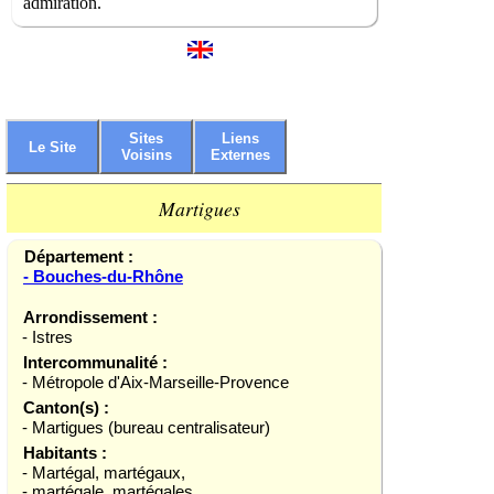
admiration.
Sites
Liens
Le Site
Voisins
Externes
Martigues
Département :
- Bouches-du-Rhône
Arrondissement :
- Istres
Intercommunalité :
- Métropole d'Aix-Marseille-Provence
Canton(s) :
- Martigues (bureau centralisateur)
Habitants :
- Martégal, martégaux,
- martégale, martégales