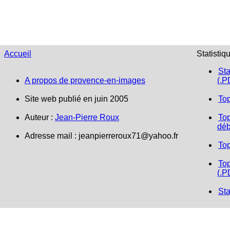
Accueil
Statistiq
Sta
A propos de provence-en-images
(.P
Site web publié en juin 2005
To
Auteur :
Jean-Pierre Roux
Top
déb
Adresse mail :
jeanpierreroux71@yahoo.fr
To
Top
(.P
Sta