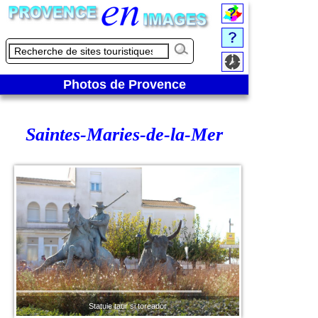
Photos de Provence
Saintes-Maries-de-la-Mer
Statuie taur si toreador