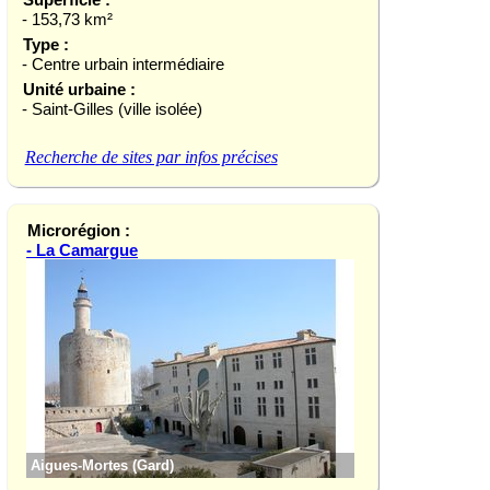
- 153,73 km²
Type :
- Centre urbain intermédiaire
Unité urbaine :
- Saint-Gilles (ville isolée)
Recherche de sites par infos précises
Microrégion :
- La Camargue
Aigues-Mortes (Gard)
Albaron (Bouches-