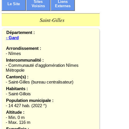
Sites
Liens
Le Site
Voisins
Externes
Saint-Gilles
Département :
- Gard
Arrondissement :
- Nîmes
Intercommunalité :
- Communauté d'agglomération Nîmes
Métropole
Canton(s) :
- Saint-Gilles (bureau centralisateur)
Habitants :
- Saint-Gillois
Population municipale :
- 14 427 hab. (2022 ^)
Altitude :
- Min. 0 m
- Max. 116 m
Superficie :