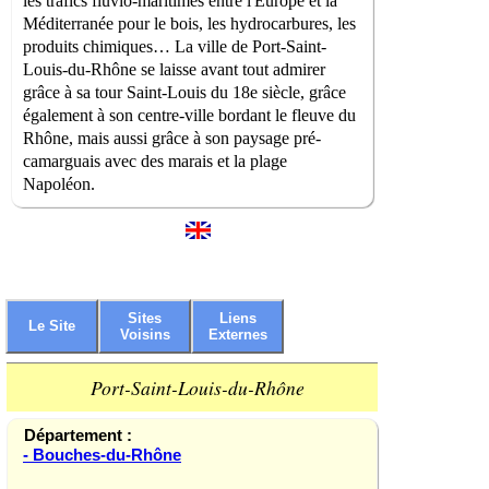
les trafics fluvio-maritimes entre l'Europe et la
Méditerranée pour le bois, les hydrocarbures, les
produits chimiques… La ville de Port-Saint-
Louis-du-Rhône se laisse avant tout admirer
grâce à sa tour Saint-Louis du 18e siècle, grâce
également à son centre-ville bordant le fleuve du
Rhône, mais aussi grâce à son paysage pré-
camarguais avec des marais et la plage
Napoléon.
Sites
Liens
Le Site
Voisins
Externes
Port-Saint-Louis-du-Rhône
Département :
- Bouches-du-Rhône