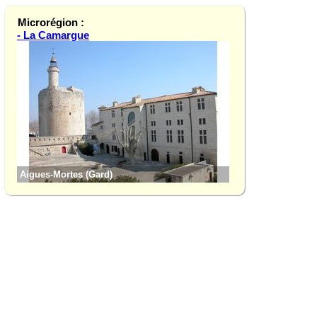
Microrégion :
- La Camargue
Aigues-Mortes (Gard)
Albaron (Bouches-