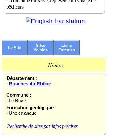
la commune du Rove, représente un village de
pêcheurs.
Sites
Liens
Le Site
Voisins
Externes
Niolon
Département :
- Bouches-du-Rhône
Commune :
- Le Rove
Formation géologique :
- Une calanque
Recherche de sites par infos précises