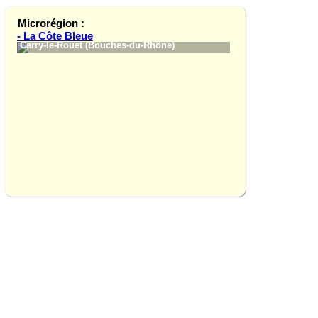
Microrégion :
- La Côte Bleue
Carry-le-Rouet (Bouches-du-Rhône)
La Redonne (Bouches