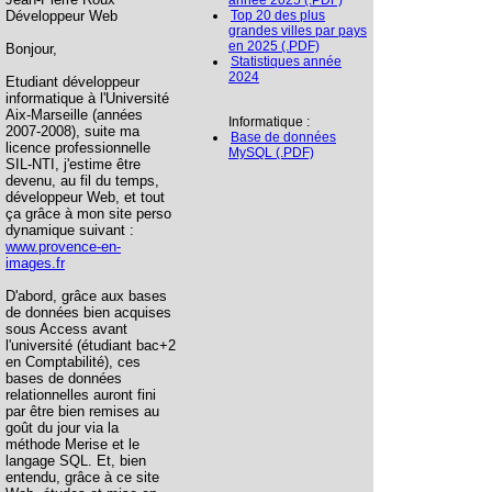
année 2025 (.PDF)
Développeur Web
Top 20 des plus
grandes villes par pays
en 2025 (.PDF)
Bonjour,
Statistiques année
2024
Etudiant développeur
informatique à l'Université
Aix-Marseille (années
Informatique :
2007-2008), suite ma
Base de données
licence professionnelle
MySQL (.PDF)
SIL-NTI, j'estime être
devenu, au fil du temps,
développeur Web, et tout
ça grâce à mon site perso
dynamique suivant :
www.provence-en-
images.fr
D'abord, grâce aux bases
de données bien acquises
sous Access avant
l'université (étudiant bac+2
en Comptabilité), ces
bases de données
relationnelles auront fini
par être bien remises au
goût du jour via la
méthode Merise et le
langage SQL. Et, bien
entendu, grâce à ce site