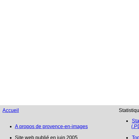
Accueil
Statistiq
Sta
A propos de provence-en-images
(.P
Site web publié en juin 2005
To