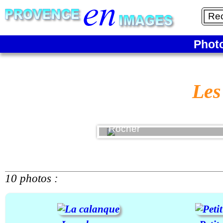
Phot
Les
Rocher
10 photos :