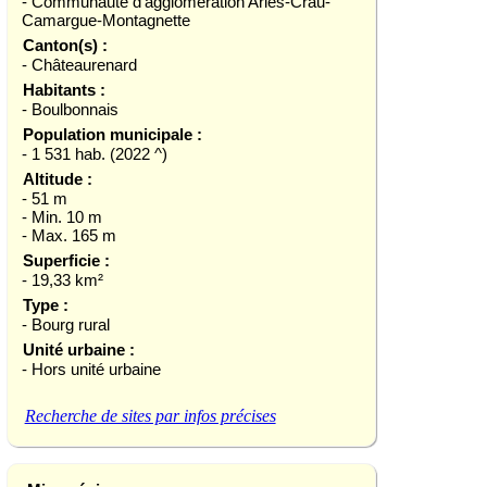
- Communauté d'agglomération Arles-Crau-
Camargue-Montagnette
Canton(s) :
- Châteaurenard
Habitants :
- Boulbonnais
Population municipale :
- 1 531 hab. (2022 ^)
Altitude :
- 51 m
- Min. 10 m
- Max. 165 m
Superficie :
- 19,33 km²
Type :
- Bourg rural
Unité urbaine :
- Hors unité urbaine
Recherche de sites par infos précises