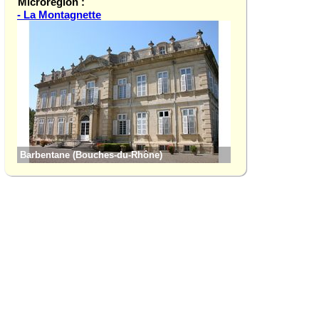
Microrégion :
- La Montagnette
Barbentane (Bouches-du-Rhône)
Boulbon (Bouches-