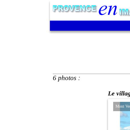
6 photos :
Le villa
Mont Vent