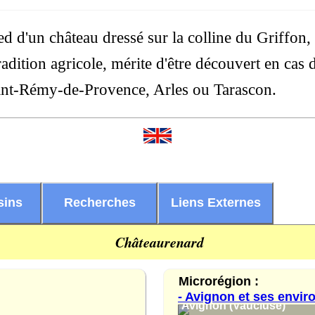
pied d'un château dressé sur la colline du Griffon
adition agricole, mérite d'être découvert en cas 
int-Rémy-de-Provence, Arles ou Tarascon.
sins
Recherches
Liens Externes
Châteaurenard
Microrégion :
- Avignon et ses envir
Avignon (Vaucluse)