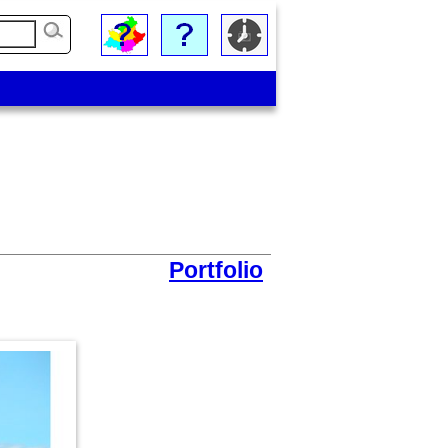
Portfolio
Paroisse Châteaurenard (église catholique)