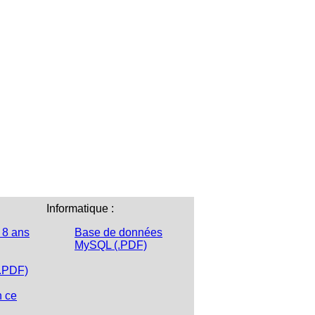
Informatique :
 8 ans
Base de données
MySQL (.PDF)
(.PDF)
n ce