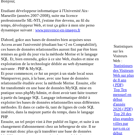
Bonjour,
Etudiant développeur informatique à l'Université Aix-
Marseille (années 2007-2008), suite ma licence
professionnelle SIL-NTI, j'estime être devenu, au fil du
temps, développeur Web, et tout ça grâce à mon site perso
dynamique suivant :
www.provence-en-images.fr
D'abord, grâce aux bases de données bien acquises sous
Access avant l'université (étudiant bac+2 en Comptabilité),
Statistiques
ces bases de données relationnelles auront fini par être bien
sur les
remises au goût du jour via la méthode Merise et le langage
Visiteurs
SQL. Et, bien entendu, grâce à ce site Web, études et mise en
Web :
exploitation de la technologie dédiée au web dynamique
Statistiques
suivante : PHP & MySQL.
des Visiteurs
Et pour commencer, ce fut un projet à un stade local sous
Web sur plus
Wampserver, puis, à la base, avec une base de données
de 8 ans
relationnelle étudiée avec la méthode Merise. Ensuite, elle
(.PDF)
fut transformée en une base de données MySQL mise en
Top Ten
pratique sous phpMyAdmin, et dont avoir tant faite tourner
mensuel en
à partir du langage SQL. Langage informatique dédié à
début
exploiter les bases de données relationnelles sous différentes
d'année
méthodes. Et dans ce cadre-là, tant de lignes de code SQL
2026 (.PDF)
insérées, dans la majeure partie du temps, dans le langage
Top 20 des
PHP.
plus grandes
Ensuite, un tel projet vint à être publié en ligne, et suite à un
villes par
changement d'abonnement chez un hébergeur de site. Il ne
pays en ce
me restait donc plus qu'à transférer une base de données
début