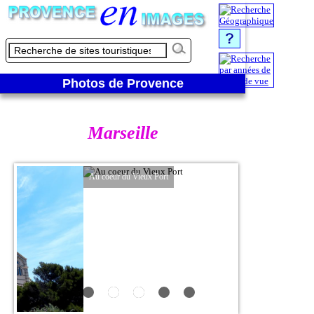
Photos de Provence
Marseille
Au coeur du Vieux Port
Au cœur de 