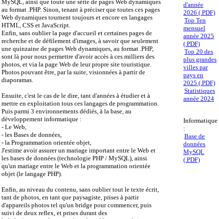
MySQL, ainsi que toute une série de pages Web dynamiques
d'année
au format .PHP. Sinon, tenant à préciser que toutes ces pages
2026 (.PDF)
Web dynamiques tournent toujours et encore en langages
Top Ten
HTML, CSS et JavaScript.
mensuel
Enfin, sans oublier la page d'accueil et certaines pages de
année 2025
recherche et de défilement d'images, à savoir que seulement
(.PDF)
une quinzaine de pages Web dynamiques, au format .PHP,
Top 20 des
sont là pour nous permettre d'avoir accès à ces milliers des
plus grandes
photos, et via la page Web de leur propre site touristique.
villes par
Photos pouvant être, par la suite, visionnées à partir de
pays en
diaporamas.
2025 (.PDF)
Statistiques
Ensuite, c'est le cas de le dire, tant d'années à étudier et à
année 2024
mettre en exploitation tous ces langages de programmation.
Puis parmi 3 environnements dédiés, à la base, au
développement informatique :
Informatique
- Le Web,
:
- les Bases de données,
Base de
- la Programmation orientée objet,
données
J'estime avoir assurer un mariage important entre le Web et
MySQL
les bases de données (technologie PHP / MySQL), ainsi
(.PDF)
qu'un mariage entre le Web et la programmation orientée
objet (le langage PHP).
Enfin, au niveau du contenu, sans oublier tout le texte écrit,
tant de photos, en tant que paysagiste, prises à partir
d'appareils photos tel qu'un bridge pour commencer, puis
suivi de deux reflex, et prises durant des