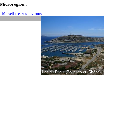
Microrégion :
- Marseille et ses environs
Iles du Frioul (Bouches-du-Rhône)
Marse