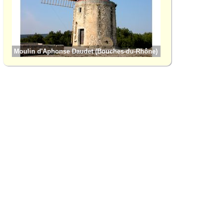
Moulin d'Aphonse Daudet (Bouches-du-Rhône)
Aureille (Bouches-