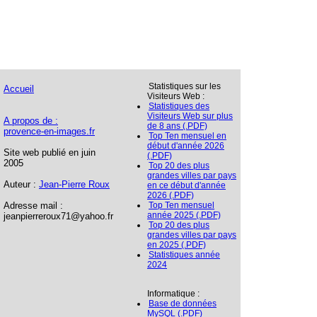
Statistiques sur les
Accueil
Visiteurs Web :
Statistiques des
Visiteurs Web sur plus
A propos de :
de 8 ans (.PDF)
provence-en-images.fr
Top Ten mensuel en
début d'année 2026
Site web publié en juin
(.PDF)
2005
Top 20 des plus
grandes villes par pays
Auteur :
Jean-Pierre Roux
en ce début d'année
2026 (.PDF)
Adresse mail :
Top Ten mensuel
année 2025 (.PDF)
jeanpierreroux71@yahoo.fr
Top 20 des plus
grandes villes par pays
en 2025 (.PDF)
Statistiques année
2024
Informatique :
Base de données
MySQL (.PDF)