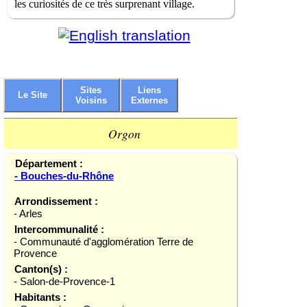
les curiosités de ce très surprenant village.
Sites
Liens
Le Site
Voisins
Externes
Orgon
Département :
- Bouches-du-Rhône
Arrondissement :
- Arles
Intercommunalité :
- Communauté d'agglomération Terre de
Provence
Canton(s) :
- Salon-de-Provence-1
Habitants :