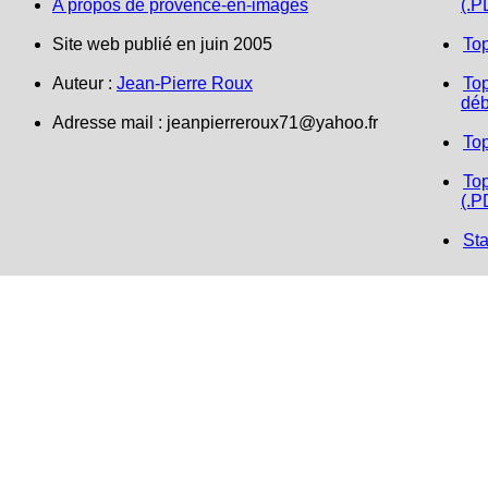
A propos de provence-en-images
(.P
Site web publié en juin 2005
To
Auteur :
Jean-Pierre Roux
Top
déb
Adresse mail :
jeanpierreroux71@yahoo.fr
To
Top
(.P
Sta