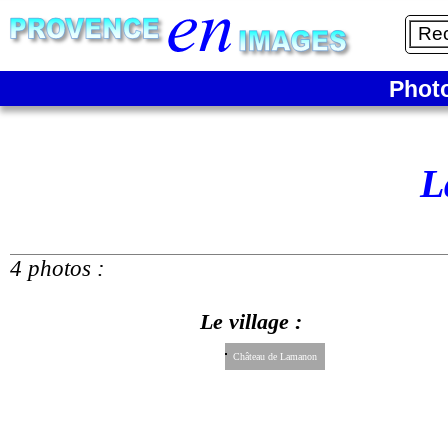
Phot
L
4 photos :
Le village :
Château de Lamanon