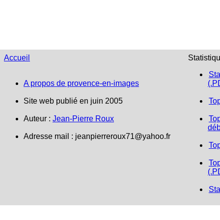
Accueil
Statistiq
Sta
A propos de provence-en-images
(.P
Site web publié en juin 2005
To
Auteur :
Jean-Pierre Roux
Top
déb
Adresse mail :
jeanpierreroux71@yahoo.fr
To
Top
(.P
Sta