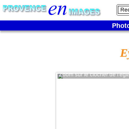
Phot
E
Zoom sur le clocher de l'ég