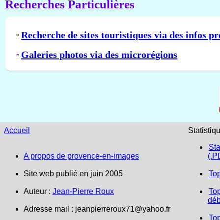
Recherches Particulières
Recherche de sites touristiques via des infos pr
*
Galeries photos via des microrégions
*
Accueil
Statistiq
Sta
A propos de provence-en-images
(.P
Site web publié en juin 2005
To
Auteur :
Jean-Pierre Roux
Top
déb
Adresse mail :
jeanpierreroux71@yahoo.fr
To