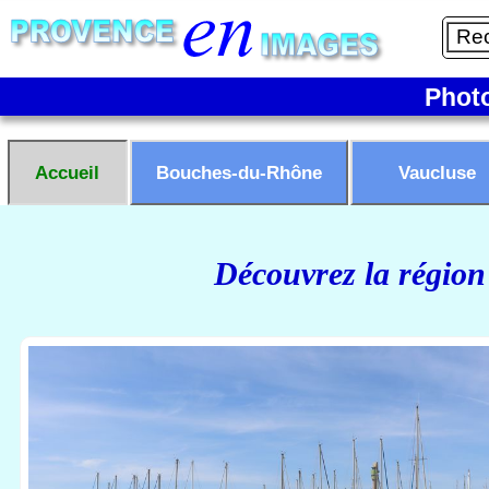
Phot
Accueil
Bouches-du-Rhône
Vaucluse
Découvrez la région