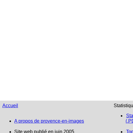
Accueil
Statistiq
Sta
A propos de provence-en-images
(.P
Site web publié en juin 2005
To