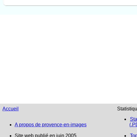
Accueil
Statistiq
Sta
A propos de provence-en-images
(.P
Site web publié en juin 2005
To