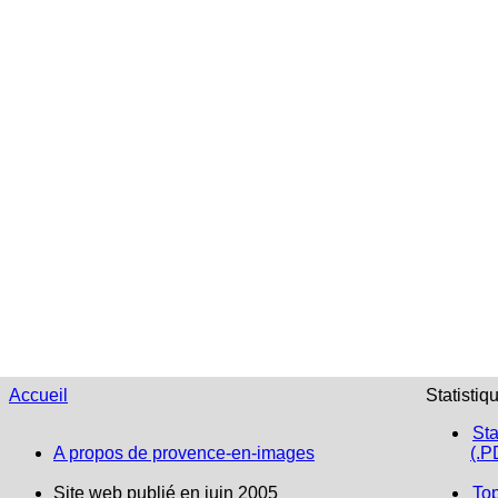
Accueil
Statistiq
Sta
A propos de provence-en-images
(.P
Site web publié en juin 2005
To