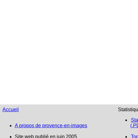
Accueil
Statistiq
Sta
A propos de provence-en-images
(.P
Site web publié en juin 2005
To