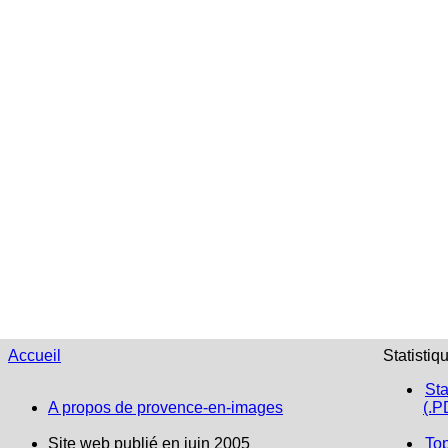
Accueil
Statistiq
Sta
A propos de provence-en-images
(.P
Site web publié en juin 2005
To