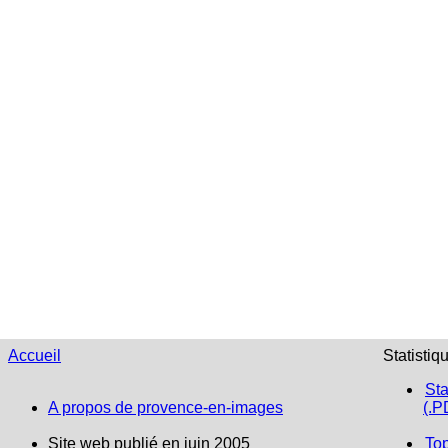
Accueil
Statistiq
Sta
A propos de provence-en-images
(.P
Site web publié en juin 2005
To