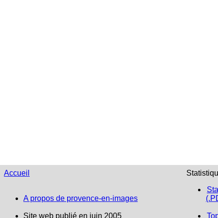
Accueil
Statistiq
Sta
A propos de provence-en-images
(.P
Site web publié en juin 2005
To