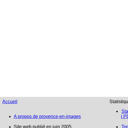
Accueil
Statistiq
Sta
A propos de provence-en-images
(.P
Site web publié en juin 2005
To