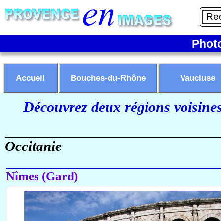
Phot
Accueil
Bouches-du-Rhône
Vaucluse
Découvrez deux régions voisine
Occitanie
Nîmes (Gard)