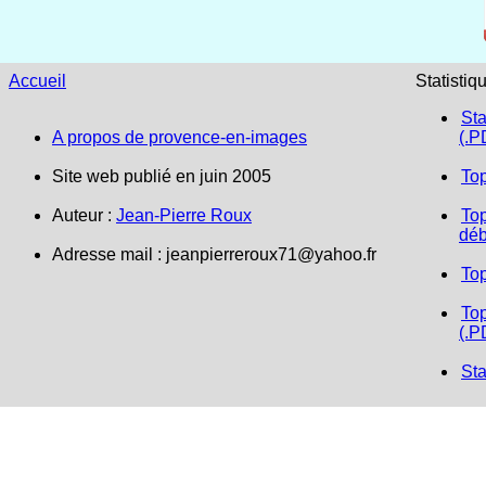
Accueil
Statistiq
Sta
A propos de provence-en-images
(.P
Site web publié en juin 2005
To
Auteur :
Jean-Pierre Roux
Top
déb
Adresse mail :
jeanpierreroux71@yahoo.fr
To
Top
(.P
Sta