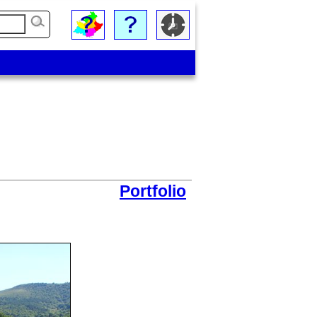
Portfolio
Autre quartier du village traversé par La Bourges