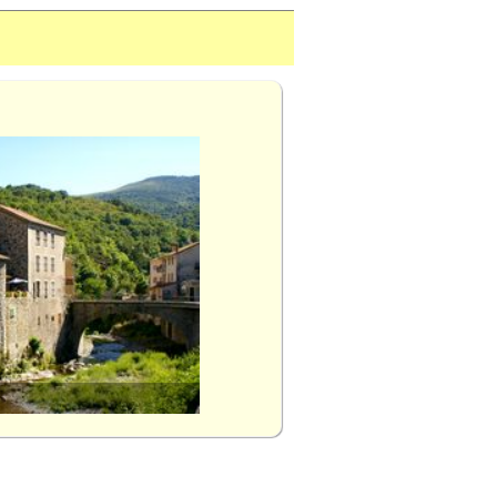
Gerbier-de-Jonc (Ardèche)