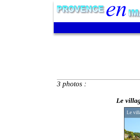
3 photos :
Le villa
Le vil