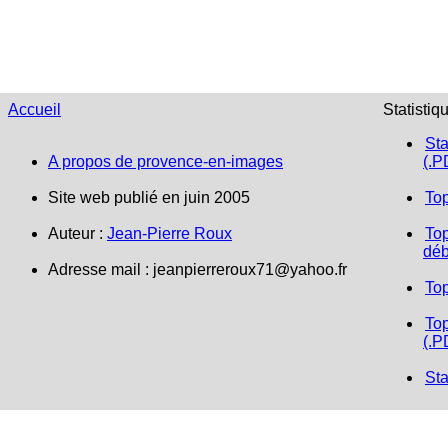
Accueil
Statistiq
Sta
A propos de provence-en-images
(.P
Site web publié en juin 2005
To
Auteur :
Jean-Pierre Roux
Top
déb
Adresse mail :
jeanpierreroux71@yahoo.fr
To
Top
(.P
Sta