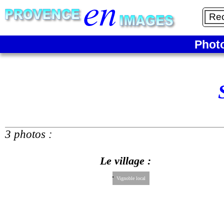
Phot
3 photos :
Le village :
Vignoble local