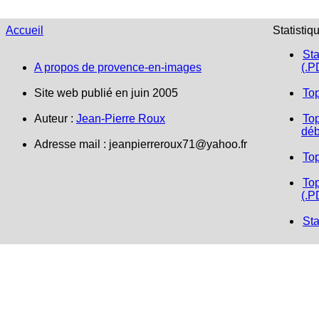
Accueil
Statistiq
Sta
A propos de provence-en-images
(.P
Site web publié en juin 2005
To
Auteur :
Jean-Pierre Roux
Top
déb
Adresse mail :
jeanpierreroux71@yahoo.fr
To
Top
(.P
Sta