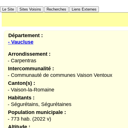
Le Site
Sites Voisins
Recherches
Liens Externes
Département :
- Vaucluse
Arrondissement :
- Carpentras
Intercommunalité :
- Communauté de communes Vaison Ventoux
Canton(s) :
- Vaison-la-Romaine
Habitants :
- Ségurétains, Ségurétaines
Population municipale :
luse)
Malaucène (Vaucluse)
- 773 hab. (2022 v)
Altitude :