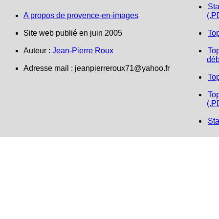
Sta
A propos de provence-en-images
(.P
Site web publié en juin 2005
To
Auteur :
Jean-Pierre Roux
Top
déb
Adresse mail :
jeanpierreroux71@yahoo.fr
To
Top
(.P
Sta