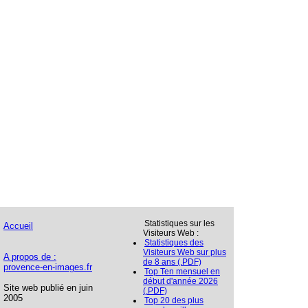
Statistiques sur les
Accueil
Visiteurs Web :
Statistiques des
Visiteurs Web sur plus
A propos de :
de 8 ans (.PDF)
provence-en-images.fr
Top Ten mensuel en
début d'année 2026
Site web publié en juin
(.PDF)
2005
Top 20 des plus