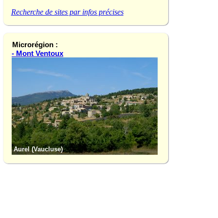
Recherche de sites par infos précises
Microrégion :
- Mont Ventoux
Aurel (Vaucluse)
Le Barroux (Vauclu