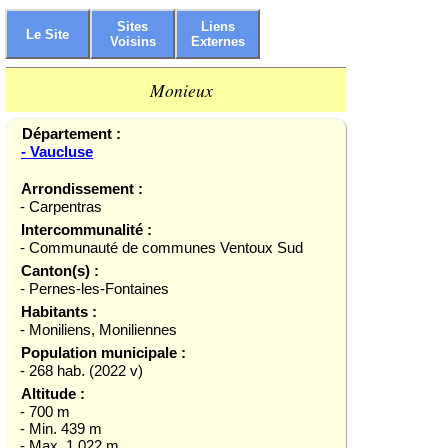
Sites
Liens
Le Site
Voisins
Externes
Monieux
Département :
- Vaucluse
Arrondissement :
- Carpentras
Intercommunalité :
- Communauté de communes Ventoux Sud
Canton(s) :
- Pernes-les-Fontaines
Habitants :
- Moniliens, Moniliennes
Population municipale :
- 268 hab. (2022 v)
Altitude :
- 700 m
- Min. 439 m
- Max. 1 022 m