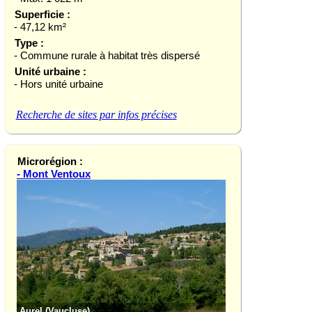
Superficie :
- 47,12 km²
Type :
- Commune rurale à habitat très dispersé
Unité urbaine :
- Hors unité urbaine
Recherche de sites par infos précises
Microrégion :
- Mont Ventoux
Aurel (Vaucluse)
Le Barroux (Vauclu