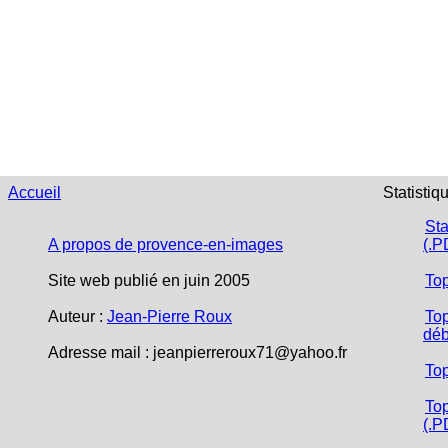
Accueil
Statistiq
Sta
A propos de provence-en-images
(.P
Site web publié en juin 2005
To
Auteur :
Jean-Pierre Roux
Top
déb
Adresse mail :
jeanpierreroux71@yahoo.fr
To
Top
(.P