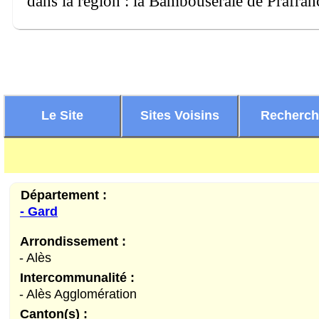
dans la région : la Bambouseraie de Prafran
Le Site
Sites Voisins
Recherc
Département :
- Gard
Arrondissement :
- Alès
Intercommunalité :
- Alès Agglomération
Canton(s) :