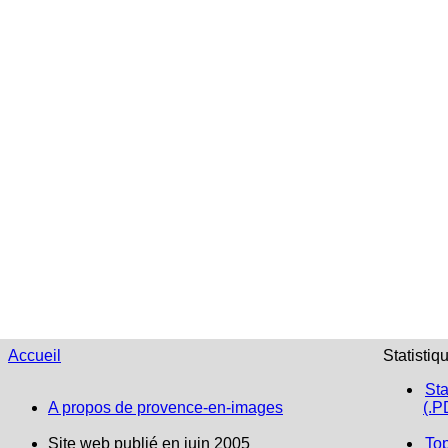
Accueil
Statistiq
Sta
A propos de provence-en-images
(.P
Site web publié en juin 2005
To