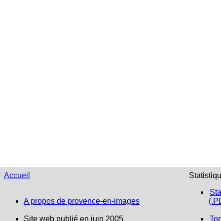
Accueil
Statistiq
Sta
A propos de provence-en-images
(.P
Site web publié en juin 2005
To