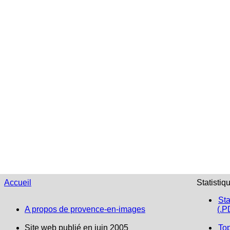
Accueil
Statistiq
Sta
A propos de provence-en-images
(.P
Site web publié en juin 2005
To