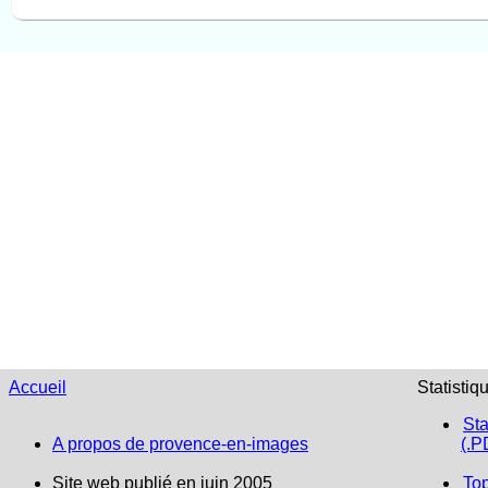
Accueil
Statistiq
Sta
A propos de provence-en-images
(.P
Site web publié en juin 2005
To