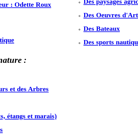
Des paysages agric
teur : Odette Roux
Des Oeuvres d'Art 
Des Bateaux
stique
Des sports nautiqu
nature :
urs et des Arbres
s, étangs et marais)
s