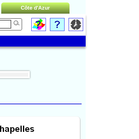
Côte d'Azur
Liste des Microrégions :
Cannes
Menton
Monaco
Nice
Saint-Tropez
Toulon