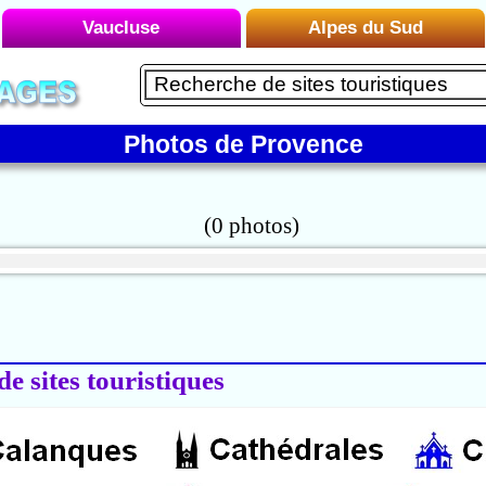
Vaucluse
Alpes du Sud
Liste des Microrégions :
Liste des Microrégions :
Avignon
Embrun
Carpentras
Photos de Provence
Le Briançonnais
Gordes
Le Buëch
Le Luberon
Le Dévoluy
Mont Ventoux
Le Mercantour
Orange
Le Queyras
Vaison-la-Romaine
Le Verdon
Manosque
de sites touristiques
Montagne de Lure