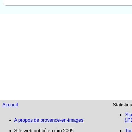
Accueil
Statistiq
Sta
A propos de provence-en-images
(.P
Site web publié en juin 2005
To